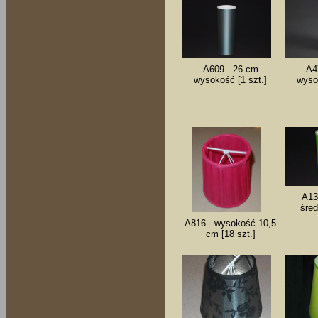
A609 - 26 cm
A4
wysokość [1 szt.]
wyso
A13
śred
A816 - wysokość 10,5
cm [18 szt.]