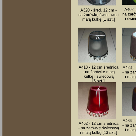
A402 -
A320 - śred. 12 cm -
na żaró
na żarówkę świecową i
i świe
małą kulkę [1 szt.]
A418 - 12 cm średnica
A423 - 
- na żarówkę małą
- na ża
kulkę i świecową
i małą
[5 szt.]
A464 - 
A462 - 12 cm średnica
- na ża
- na żarówkę świecową
i małą
i małą kulkę [13 szt.]