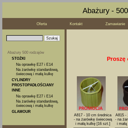
Abażury - 500
Oferta
Kontakt
Zamawianie
Abażury 500 rodzajów
Proszę 
STOŻKI
Na oprawkę E27 i E14
Na żarówkę standardową,
świecową i małą kulkę
CYLINDRY
PROSTOPADŁOŚCIANY
INNE
Na oprawkę E27 i E14
Na żarówkę standardową,
świecową i małą kulkę
GLAMOUR
A817 - 10 cm średnica
A815 - 
- na żarówkę świecową
- na ża
i małą kulkę [16 szt.]
i małą 