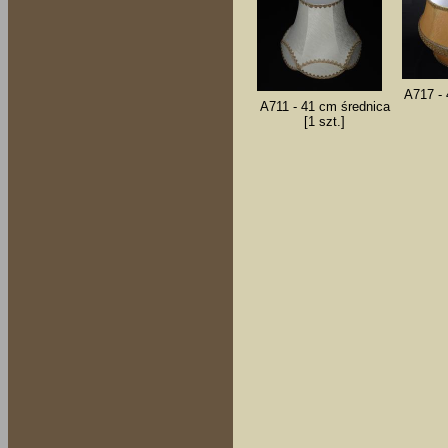
A717 - 
A711 - 41 cm średnica
[1 szt.]