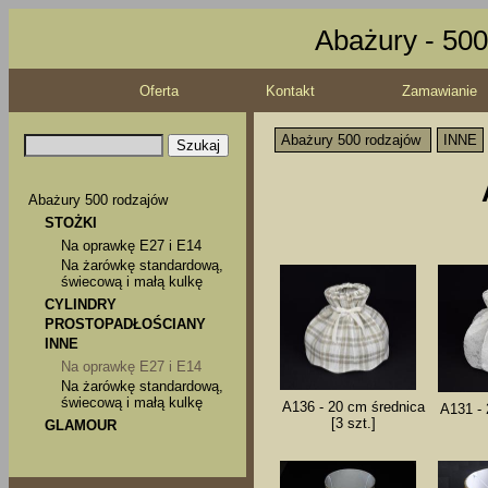
Abażury - 500
Oferta
Kontakt
Zamawianie
Abażury 500 rodzajów
INNE
Abażury 500 rodzajów
STOŻKI
Na oprawkę E27 i E14
Na żarówkę standardową,
świecową i małą kulkę
CYLINDRY
PROSTOPADŁOŚCIANY
INNE
Na oprawkę E27 i E14
Na żarówkę standardową,
świecową i małą kulkę
A136 - 20 cm średnica
A131 - 
[3 szt.]
GLAMOUR