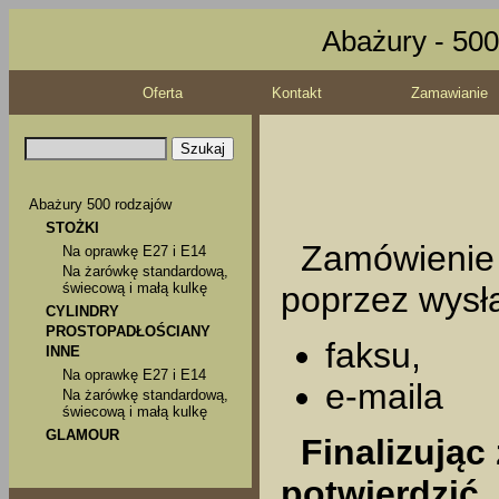
Abażury - 500
Oferta
Kontakt
Zamawianie
Abażury 500 rodzajów
STOŻKI
Zamówienie 
Na oprawkę E27 i E14
Na żarówkę standardową,
poprzez wysła
świecową i małą kulkę
CYLINDRY
PROSTOPADŁOŚCIANY
faksu,
INNE
Na oprawkę E27 i E14
e-maila
Na żarówkę standardową,
świecową i małą kulkę
GLAMOUR
Finalizując 
potwierdzić,