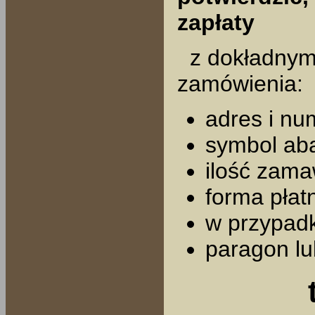
zapłaty
z dokładnymi
zamówienia:
adres i nu
symbol ab
ilość zam
forma płat
w przypadk
paragon lu
t