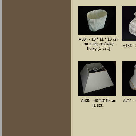
A504 - 18 * 11 * 18 cm
- na małą żarówkę -
A136 - 
kulkę [1 szt.]
A435 - 40*40*19 cm
A711 - 
[1 szt.]