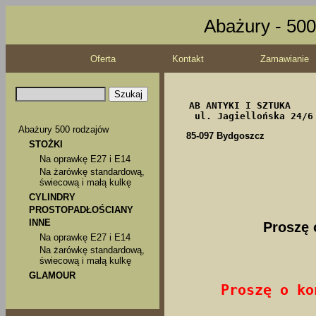
Abażury - 500
Oferta
Kontakt
Zamawianie
  AB 
ANTYKI I SZTUKA
   ul. Jagiellońska 24/6
Abażury 500 rodzajów
85-097 Bydgoszcz
STOŻKI
Na oprawkę E27 i E14
Na żarówkę standardową,
świecową i małą kulkę
CYLINDRY
PROSTOPADŁOŚCIANY
INNE
Proszę 
Na oprawkę E27 i E14
Na żarówkę standardową,
świecową i małą kulkę
GLAMOUR
Proszę o ko