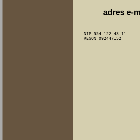
  adres e-ma
  NIP 554-122-43-11 
  REGON 092447152  