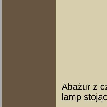
Abażur z cz
lamp stoją