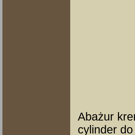
Abażur kr
cylinder do