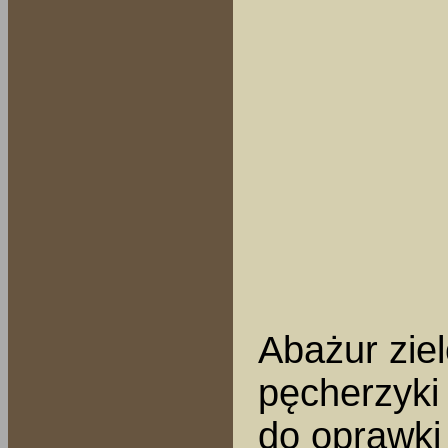
Abażur zie
pęcherzyki 
do oprawki 