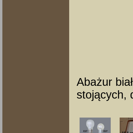
Abażur biał
stojących, 