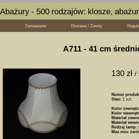
Abażury - 500 rodzajów: klosze, abażur
Zamawianie
Dostawa / Zwroty
Regul
A711 - 41 cm średni
130 zł
/
Numer produk
Stan:
1 szt.
Kolor zewnętr
Kolor wewnętr
Materiał zewnę
Materiał wewn
Rodzaj lamp:
s
Max moc żaró