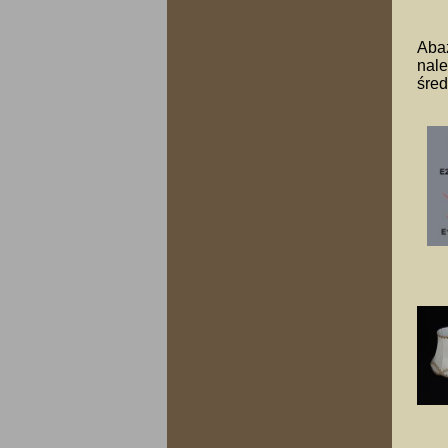
Abaż
nale
śred