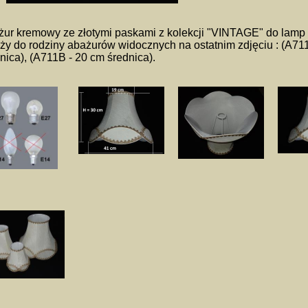
ur kremowy ze złotymi paskami z kolekcji "VINTAGE" do lamp 
ży do rodziny abażurów widocznych na ostatnim zdjęciu : (A711
nica), (A711B - 20 cm średnica).