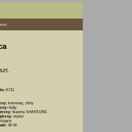
amin
ca
 szt.
tu:
A711
zny:
kremowy, złoty
zny:
biały
trzny:
tkanina SHANTUNG
ętrzny:
stylon
tojące
wki:
40 W