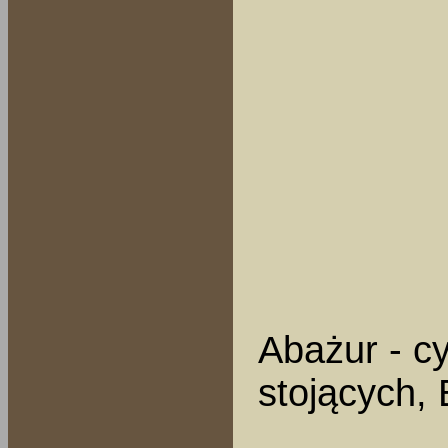
Abażur - cy
stojących, 