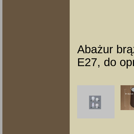
Abażur brą
E27, do opr