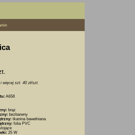
amin
ica
zt.
i więcej szt. 40 zł/szt.
tu:
A658
zny:
brąz
zny:
bezbarwny
trzny:
tkanina bawełniana
ętrzny:
folia PVC
tojące
wki:
25 W