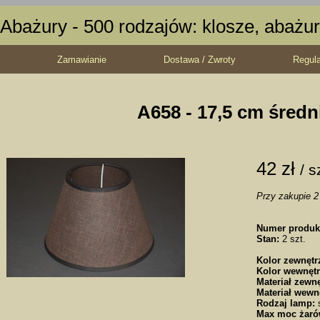
Abażury - 500 rodzajów: klosze, abażur
Zamawianie
Dostawa / Zwroty
Regul
A658 - 17,5 cm średn
42 zł
/ s
Przy zakupie 2 
Numer produk
Stan:
2 szt.
Kolor zewnętr
Kolor wewnętr
Materiał zewnę
Materiał wewn
Rodzaj lamp:
s
Max moc żaró