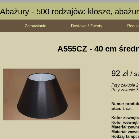
Abażury - 500 rodzajów: klosze, abażur
Zamawianie
Dostawa / Zwroty
Regul
A555CZ - 40 cm śred
92 zł
/ s
Przy zakupie 2 
Przy zakupie 3 
Numer produk
Stan:
1 szt.
Kolor zewnętr
Kolor wewnętr
Materiał zewnę
Materiał wewn
Rodzaj lamp:
s