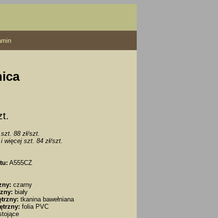
amin
nica
zt.
szt. 88 zł/szt.
i więcej szt. 84 zł/szt.
tu:
A555CZ
zny:
czarny
zny:
biały
trzny:
tkanina bawełniana
ętrzny:
folia PVC
tojące