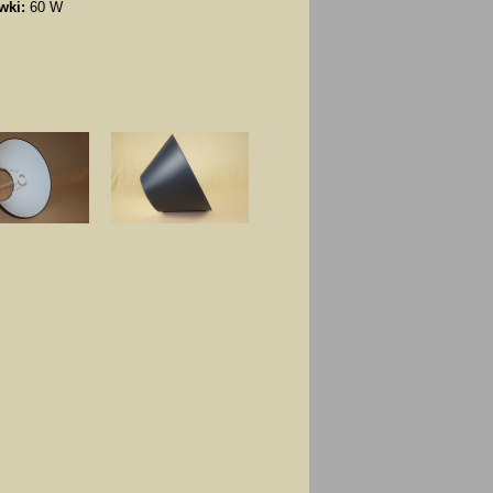
wki:
60 W