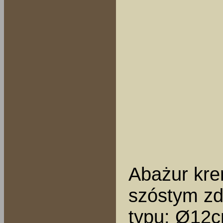
Abażur kre
szóstym zd
typu: Ø12