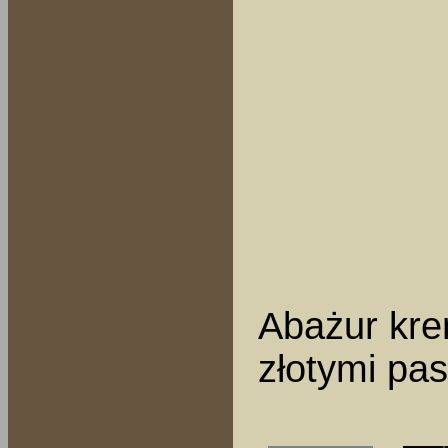
Abażur kre
złotymi pa