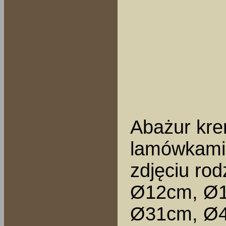
Abażur kre
lamówkami 
zdjęciu ro
Ø12cm, Ø1
Ø31cm, Ø4