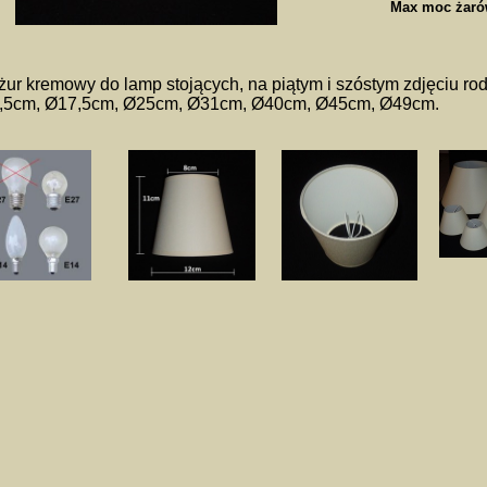
Max moc żaró
ur kremowy do lamp stojących, na piątym i szóstym zdjęciu rod
,5cm, Ø17,5cm, Ø25cm, Ø31cm, Ø40cm, Ø45cm, Ø49cm.