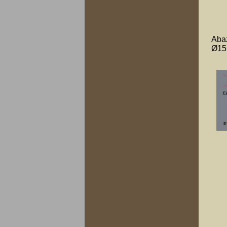
Abaż
Ø15