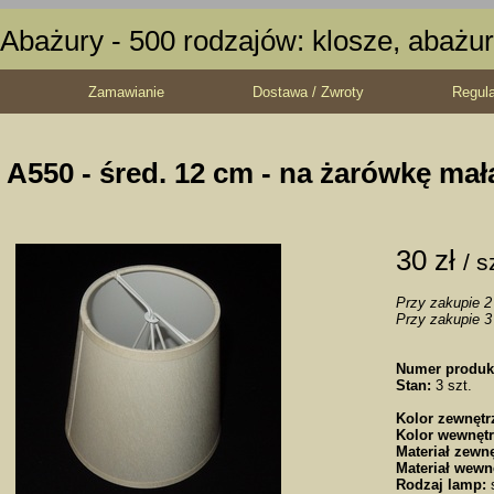
Abażury - 500 rodzajów: klosze, abażur
Zamawianie
Dostawa / Zwroty
Regul
A550 - śred. 12 cm - na żarówkę mał
30 zł
/ s
Przy zakupie 2 
Przy zakupie 3 
Numer produk
Stan:
3 szt.
Kolor zewnętr
Kolor wewnętr
Materiał zewnę
Materiał wewn
Rodzaj lamp:
s