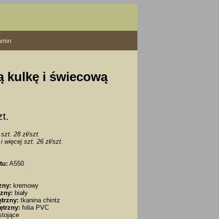
amin
ą kulkę i świecową
zt.
szt. 28 zł/szt.
i więcej szt. 26 zł/szt.
tu:
A550
zny:
kremowy
zny:
biały
trzny:
tkanina chintz
ętrzny:
folia PVC
tojące