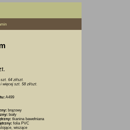
amin
cm
zt.
szt. 64 zł/szt.
i więcej szt. 58 zł/szt.
tu:
A499
zny:
brązowy
zny:
biały
trzny:
tkanina bawełniana
ętrzny:
folia PVC
tojące, wiszące