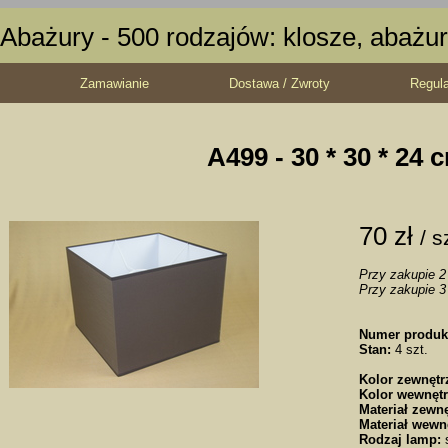
Abażury - 500 rodzajów: klosze, abażur
Zamawianie
Dostawa / Zwroty
Regul
A499 - 30 * 30 * 24 
70 zł
/ s
Przy zakupie 2 
Przy zakupie 3 
Numer produk
Stan:
4 szt.
Kolor zewnętr
Kolor wewnętr
Materiał zewnę
Materiał wewn
Rodzaj lamp:
s