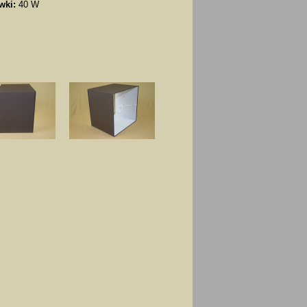
wki:
40 W