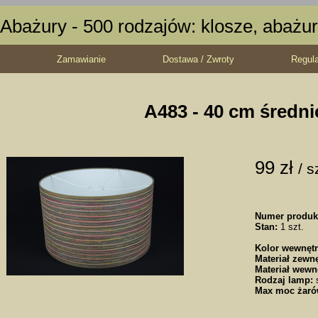
Abażury - 500 rodzajów: klosze, abażur
Zamawianie
Dostawa / Zwroty
Regul
A483 - 40 cm średni
99 zł
/ s
Numer produk
Stan:
1 szt.
Kolor wewnętr
Materiał zewnę
Materiał wewn
Rodzaj lamp:
s
Max moc żaró