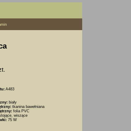
amin
ca
zt.
tu:
A483
zny:
biały
trzny:
tkanina bawełniana
ętrzny:
folia PVC
tojące, wiszące
wki:
75 W