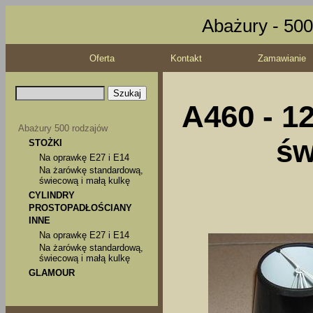
Abażury - 500
Oferta
Kontakt
Zamawianie
A460 - 1
Abażury 500 rodzajów
św
STOŻKI
Na oprawkę E27 i E14
Na żarówkę standardową,
świecową i małą kulkę
CYLINDRY
PROSTOPADŁOŚCIANY
INNE
Na oprawkę E27 i E14
Na żarówkę standardową,
świecową i małą kulkę
GLAMOUR