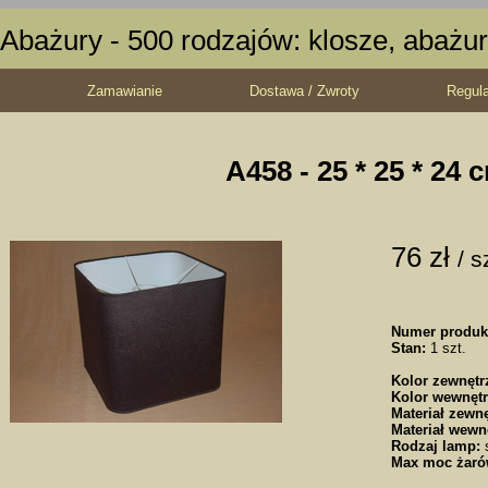
Abażury - 500 rodzajów: klosze, abażur
Zamawianie
Dostawa / Zwroty
Regul
A458 - 25 * 25 * 24 
76 zł
/ s
Numer produk
Stan:
1 szt.
Kolor zewnętr
Kolor wewnętr
Materiał zewnę
Materiał wewn
Rodzaj lamp:
s
Max moc żaró