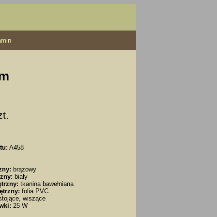
amin
cm
zt.
tu:
A458
zny:
brązowy
zny:
biały
trzny:
tkanina bawełniana
ętrzny:
folia PVC
tojące, wiszące
wki:
25 W