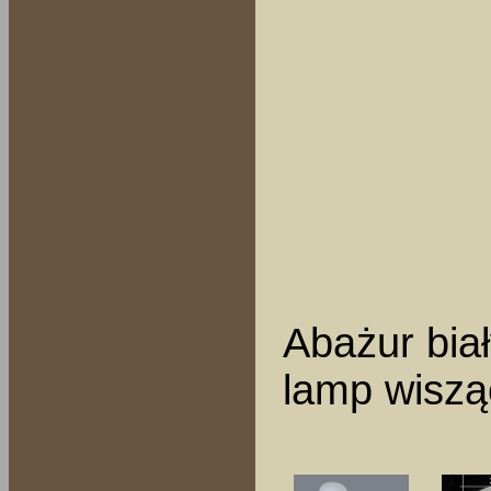
Abażur biał
lamp wiszą