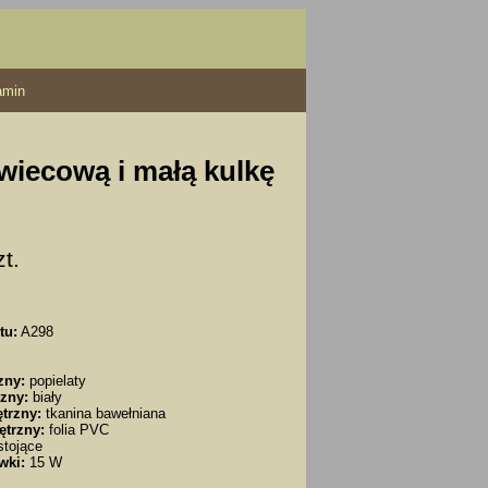
amin
świecową i małą kulkę
zt.
tu:
A298
zny:
popielaty
zny:
biały
trzny:
tkanina bawełniana
ętrzny:
folia PVC
tojące
wki:
15 W