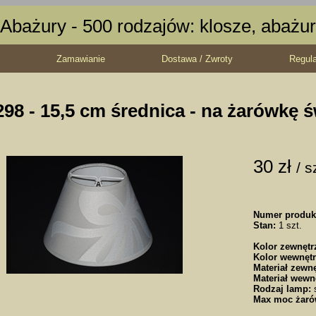
Abażury - 500 rodzajów: klosze, abażur
Zamawianie
Dostawa / Zwroty
Regul
98 - 15,5 cm średnica - na żarówkę 
30 zł
/ s
Numer produk
Stan:
1 szt.
Kolor zewnętr
Kolor wewnętr
Materiał zewnę
Materiał wewn
Rodzaj lamp:
s
Max moc żaró