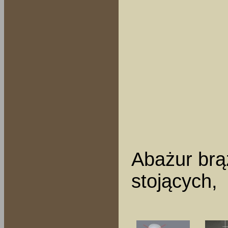
Abażur brą
stojących,