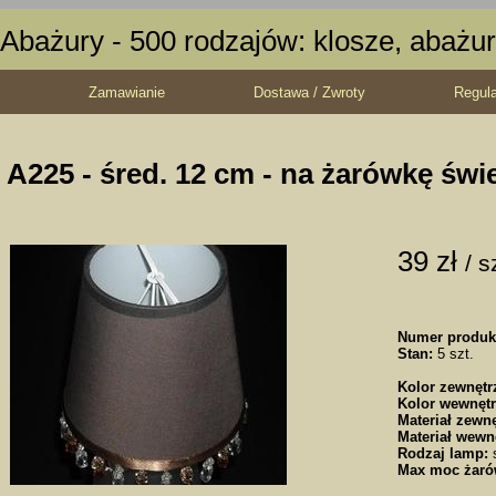
Abażury - 500 rodzajów: klosze, abażur
Zamawianie
Dostawa / Zwroty
Regul
A225 - śred. 12 cm - na żarówkę świ
39 zł
/ s
Numer produk
Stan:
5 szt.
Kolor zewnętr
Kolor wewnętr
Materiał zewnę
Materiał wewn
Rodzaj lamp:
s
Max moc żaró