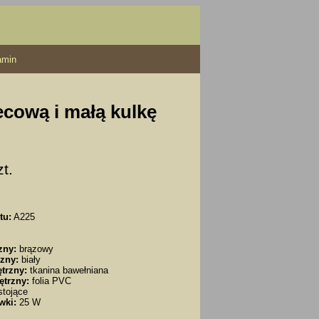
amin
ecową i małą kulkę
zt.
tu:
A225
zny:
brązowy
zny:
biały
trzny:
tkanina bawełniana
ętrzny:
folia PVC
tojące
wki:
25 W