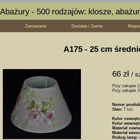
Abażury - 500 rodzajów: klosze, abażur
Zamawianie
Dostawa / Zwroty
Regul
A175 - 25 cm średni
66 zł
/ s
Przy zakupie 2 
Przy zakupie 3 
Numer produk
Stan:
7 szt.
Kolor zewnętr
Kolor wewnętr
Materiał zewnę
Materiał wewn
Rodzaj lamp:
s