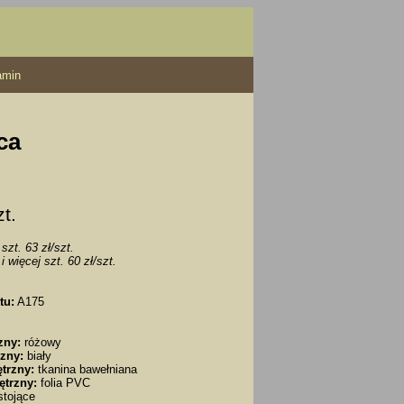
amin
ca
zt.
szt. 63 zł/szt.
i więcej szt. 60 zł/szt.
tu:
A175
zny:
różowy
zny:
biały
trzny:
tkanina bawełniana
ętrzny:
folia PVC
tojące