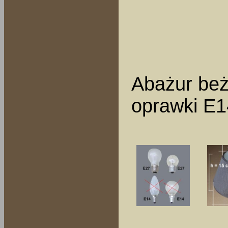
Abażur beż
oprawki E14