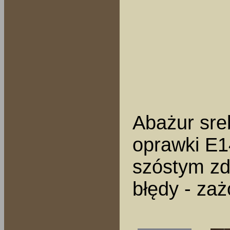
Abażur sre
oprawki E14
szóstym zd
błędy - za