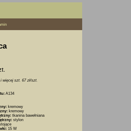
amin
ca
zt.
i więcej szt. 67 zł/szt.
tu:
A134
zny:
kremowy
zny:
kremowy
trzny:
tkanina bawełniana
ętrzny:
stylon
tojące
wki:
15 W