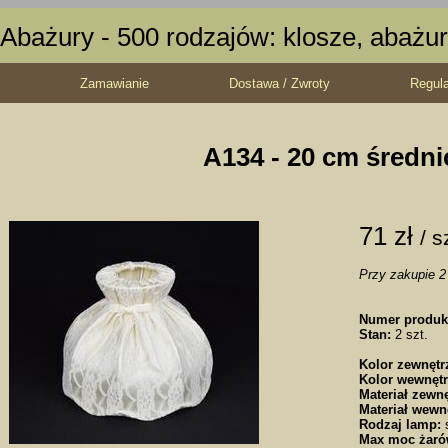
Abażury - 500 rodzajów: klosze, abażur
Zamawianie
Dostawa / Zwroty
Regul
A134 - 20 cm średni
71 zł
/ s
Przy zakupie 2 
Numer produk
Stan:
2 szt.
Kolor zewnętr
Kolor wewnętr
Materiał zewnę
Materiał wewn
Rodzaj lamp:
s
Max moc żaró