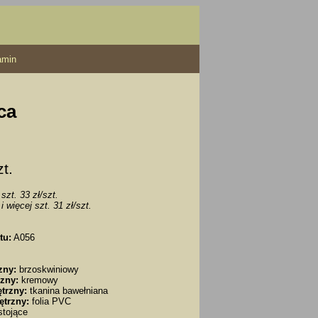
amin
ca
zt.
szt. 33 zł/szt.
i więcej szt. 31 zł/szt.
tu:
A056
zny:
brzoskwiniowy
zny:
kremowy
trzny:
tkanina bawełniana
ętrzny:
folia PVC
tojące