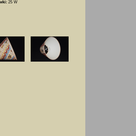
wki:
25 W