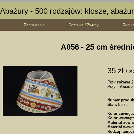
Abażury - 500 rodzajów: klosze, abażur
Zamawianie
Dostawa / Zwroty
Regul
A056 - 25 cm średni
35 zł
/ s
Przy zakupie 2 
Przy zakupie 3 
Numer produk
Stan:
5 szt.
Kolor zewnętr
Kolor wewnętr
Materiał zewnę
Materiał wewn
Rodzaj lamp:
s