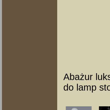
Abażur luk
do lamp st