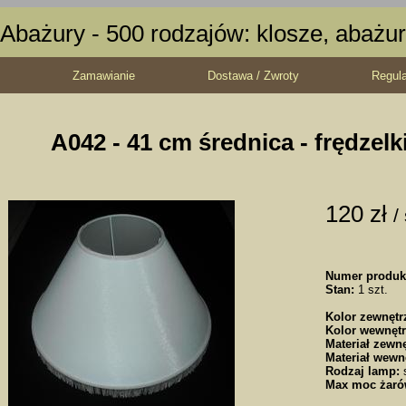
Abażury - 500 rodzajów: klosze, abażur
Zamawianie
Dostawa / Zwroty
Regul
A042 - 41 cm średnica - frędzelk
120 zł
/
Numer produk
Stan:
1 szt.
Kolor zewnętr
Kolor wewnętr
Materiał zewnę
Materiał wewn
Rodzaj lamp:
s
Max moc żaró