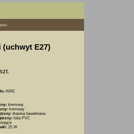
amin
i (uchwyt E27)
 szt.
tu:
A042
zny:
kremowy
zny:
kremowy
trzny:
tkanina bawełniana
ętrzny:
folia PVC
tojące
wki:
25 W