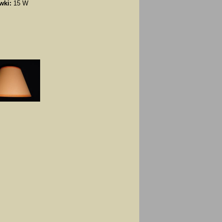
wki:
15 W