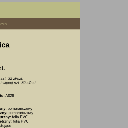
amin
ica
zt.
szt. 32 zł/szt.
i więcej szt. 30 zł/szt.
tu:
A028
zny:
pomarańczowy
zny:
pomarańczowy
trzny:
folia PVC
ętrzny:
folia PVC
tojące