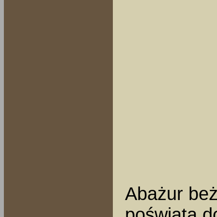
Abażur beż
poświatą d