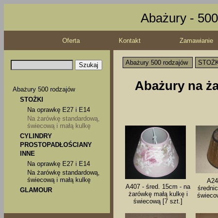
Abażury - 500
Oferta
Kontakt
Zamawianie
Abażury 500 rodzajów
STOŻK
Abażury na ża
Abażury 500 rodzajów
STOŻKI
Na oprawkę E27 i E14
Na żarówkę standardową,
świecową i małą kulkę
CYLINDRY
PROSTOPADŁOŚCIANY
INNE
Na oprawkę E27 i E14
Na żarówkę standardową,
świecową i małą kulkę
A24
A407 - śred. 15cm - na
średni
GLAMOUR
żarówkę małą kulkę i
świecow
świecową [7 szt.]