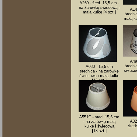
A260 - śred. 15,5 cm -
na żarówkę świecową i
A14
małą kulkę [4 szt.]
średni
małą ku
A49
średni
A080 - 15,5 cm
świecow
średnica - na żarówkę
świecową i małą kulkę
[15 szt.]
A551C - śred. 15,5 cm
A02
- na żarówkę małą
średn
kulkę i świecową
[13 szt.]