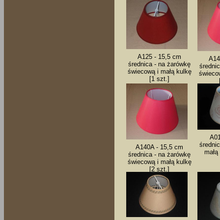
A125 - 15,5 cm
A14
średnica - na żarówkę
średni
świecową i małą kulkę
świecow
[1 szt.]
A01
średni
A140A - 15,5 cm
małą 
średnica - na żarówkę
świecową i małą kulkę
[2 szt.]