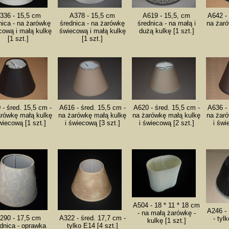
336 - 15,5 cm
A378 - 15,5 cm
A619 - 15,5, cm
A642 - 
nica - na żarówkę
średnica - na żarówkę
średnica - na małą i
na żar
cową i małą kulkę
świecową i małą kulkę
dużą kulkę [1 szt.]
[1 szt.]
[1 szt.]
 - śred. 15,5 cm -
A616 - śred. 15,5 cm -
A620 - śred. 15,5 cm -
A636 - 
arówkę małą kulkę
na żarówkę małą kulkę
na żarówkę małą kulkę
na żar
wiecową [1 szt.]
i świecową [3 szt.]
i świecową [2 szt.]
i świ
A504 - 18 * 11 * 18 cm
A246 -
- na małą żarówkę -
290 - 17,5 cm
A322 - śred. 17,7 cm -
- tyl
kulkę [1 szt.]
dnica - oprawka
tylko E14 [4 szt.]