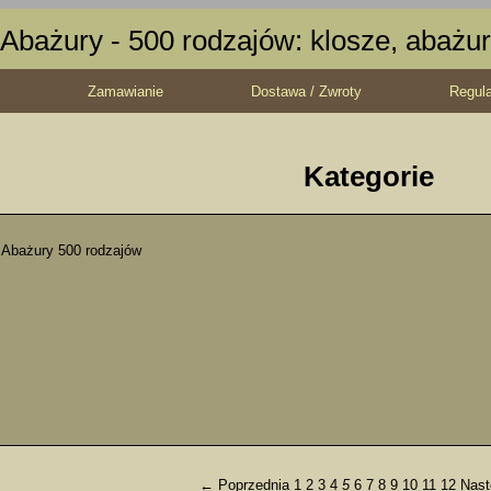
Abażury - 500 rodzajów: klosze, abażur
Zamawianie
Dostawa / Zwroty
Regul
Kategorie
Abażury 500 rodzajów
← Poprzednia
1
2
3
4
5
6
7
8
9
10
11
12
Nas