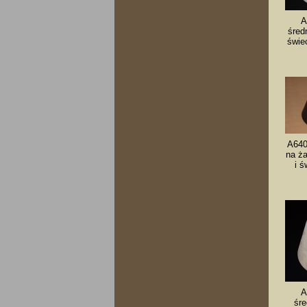
A
śred
świe
A640
na ż
i ś
A
śre