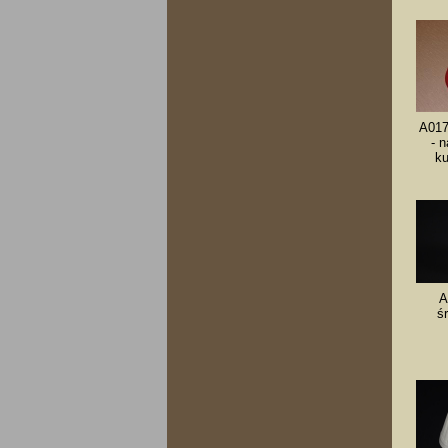
A017
- 
ku
A
śr