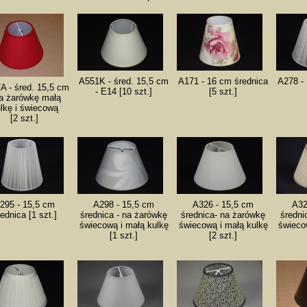
A551K - śred. 15,5 cm
A171 - 16 cm średnica
A278 -
A - śred. 15,5 cm
- E14 [10 szt.]
[5 szt.]
na żarówkę małą
lkę i świecową
[2 szt.]
295 - 15,5 cm
A298 - 15,5 cm
A326 - 15,5 cm
A32
ednica [1 szt.]
średnica - na żarówkę
średnica- na żarówkę
średni
świecową i małą kulkę
świecową i małą kulkę
świeco
[1 szt.]
[2 szt.]