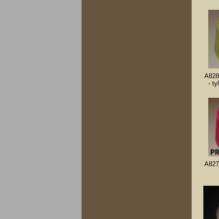
A828
- t
A827