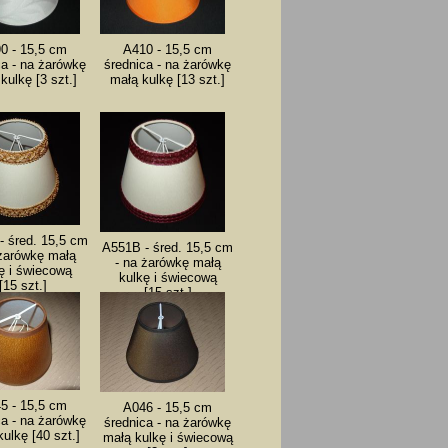
0 - 15,5 cm
A410 - 15,5 cm
ca - na żarówkę
średnica - na żarówkę
kulkę [3 szt.]
małą kulkę [13 szt.]
- śred. 15,5 cm
A551B - śred. 15,5 cm
 żarówkę małą
- na żarówkę małą
ę i świecową
kulkę i świecową
[15 szt.]
[15 szt.]
5 - 15,5 cm
A046 - 15,5 cm
ca - na żarówkę
średnica - na żarówkę
ulkę [40 szt.]
małą kulkę i świecową