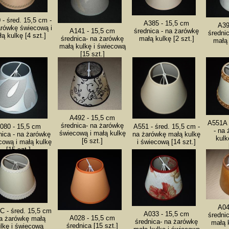
 - śred. 15,5 cm -
A385 - 15,5 cm
A39
arówkę świecową i
średnica - na żarówkę
A141 - 15,5 cm
średni
ą kulkę [4 szt.]
małą kulkę [2 szt.]
średnica- na żarówkę
małą 
małą kulkę i świecową
[15 szt.]
A492 - 15,5 cm
A551A 
średnica- na żarówkę
080 - 15,5 cm
A551 - śred. 15,5 cm -
- na
świecową i małą kulkę
nica - na żarówkę
na żarówkę małą kulkę
kulk
[6 szt.]
cową i małą kulkę
i świecową [14 szt.]
[15 szt.]
A04
C - śred. 15,5 cm
A033 - 15,5 cm
średni
A028 - 15,5 cm
na żarówkę małą
średnica- na żarówkę
małą k
średnica [15 szt.]
lkę i świecową