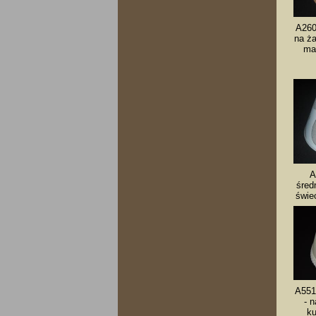
A260
na ż
mał
A
śred
świe
A551
- 
ku