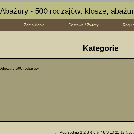
Abażury - 500 rodzajów: klosze, abażur
Zamawianie
Dostawa / Zwroty
Regul
Kategorie
Abażury 500 rodzajów
← Poprzednia
1
2
3
4
5
6
7
8
9
10
11
12
Nas