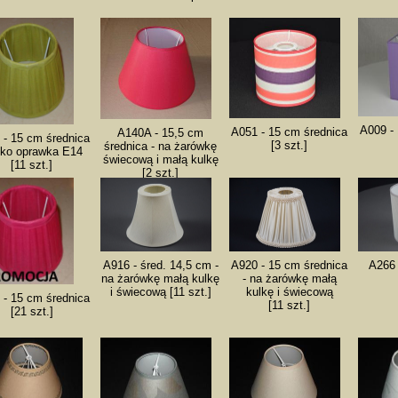
A009 - 
A051 - 15 cm średnica
A140A - 15,5 cm
 - 15 cm średnica
[3 szt.]
średnica - na żarówkę
ylko oprawka E14
świecową i małą kulkę
[11 szt.]
[2 szt.]
A916 - śred. 14,5 cm -
A920 - 15 cm średnica
A266 
na żarówkę małą kulkę
- na żarówkę małą
i świecową [11 szt.]
kulkę i świecową
 - 15 cm średnica
[11 szt.]
[21 szt.]