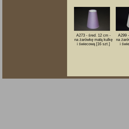
A273 - śred. 12 cm -
A299 -
na żarówkę małą kulkę
na żaró
i świecową [16 szt.]
i świ