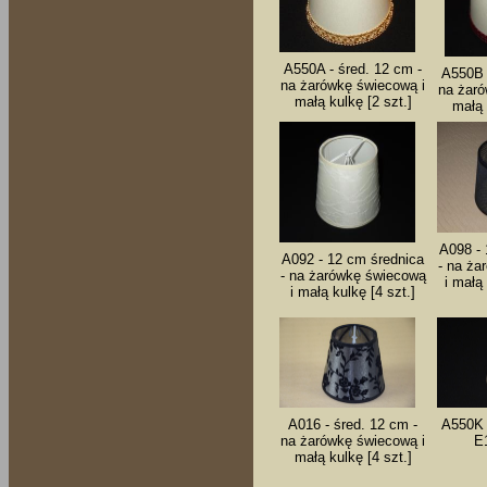
A550A - śred. 12 cm -
A550B 
na żarówkę świecową i
na żaró
małą kulkę [2 szt.]
małą 
A098 - 
A092 - 12 cm średnica
- na ża
- na żarówkę świecową
i małą 
i małą kulkę [4 szt.]
A016 - śred. 12 cm -
A550K 
na żarówkę świecową i
E1
małą kulkę [4 szt.]