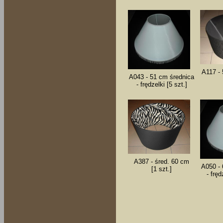
A117 - 
A043 - 51 cm średnica
- frędzelki [5 szt.]
A387 - śred. 60 cm
A050 - 
[1 szt.]
- fręd