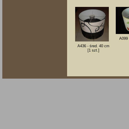
A099 
A436 - śred. 40 cm
[1 szt.]