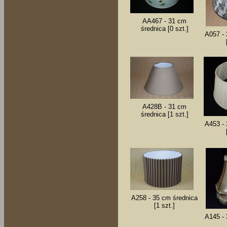
AA467 - 31 cm
średnica [0 szt.]
A057 - 
A428B - 31 cm
średnica [1 szt.]
A453 - 
A258 - 35 cm średnica
[1 szt.]
A145 - 