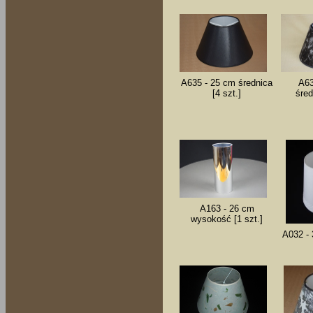
A635 - 25 cm średnica
A63
[4 szt.]
śred
A163 - 26 cm
wysokość [1 szt.]
A032 - 