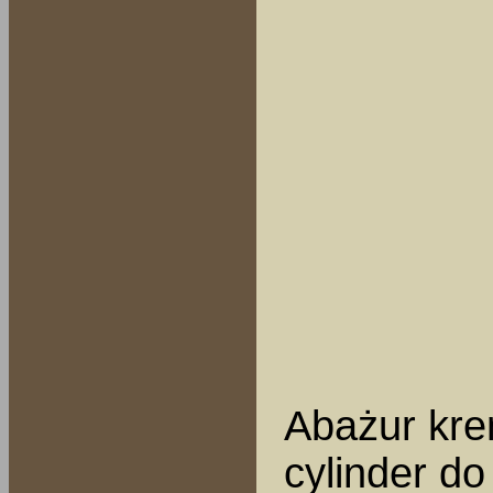
Abażur kr
cylinder do