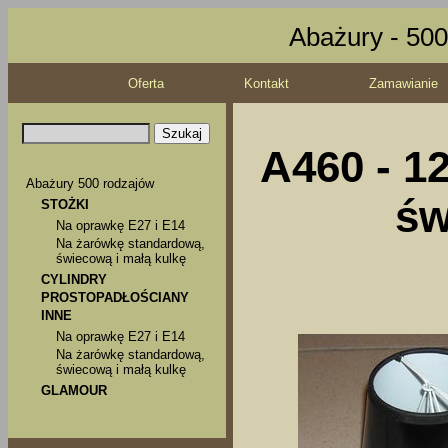
Abażury - 500
Oferta
Kontakt
Zamawianie
A460 - 1
Abażury 500 rodzajów
św
STOŻKI
Na oprawkę E27 i E14
Na żarówkę standardową,
świecową i małą kulkę
CYLINDRY
PROSTOPADŁOŚCIANY
INNE
Na oprawkę E27 i E14
Na żarówkę standardową,
świecową i małą kulkę
GLAMOUR