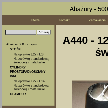
Abażury - 500
Oferta
Kontakt
Zamawianie
A440 - 1
Abażury 500 rodzajów
św
STOŻKI
Na oprawkę E27 i E14
Na żarówkę standardową,
świecową i małą kulkę
CYLINDRY
PROSTOPADŁOŚCIANY
INNE
Na oprawkę E27 i E14
Na żarówkę standardową,
świecową i małą kulkę
GLAMOUR