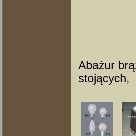
Abażur brą
stojących,