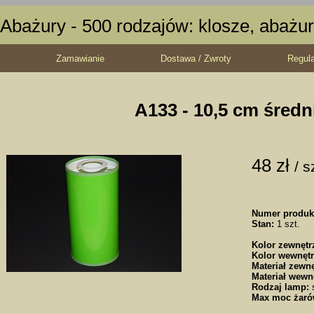
Abażury - 500 rodzajów: klosze, abażur
Zamawianie
Dostawa / Zwroty
Regul
A133 - 10,5 cm średn
48 zł
/ s
Numer produk
Stan:
1 szt.
Kolor zewnętr
Kolor wewnętr
Materiał zewnę
Materiał wewn
Rodzaj lamp:
s
Max moc żaró