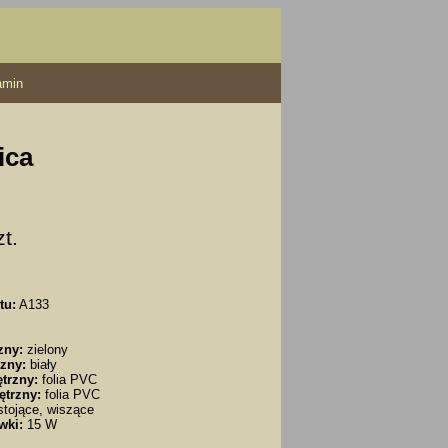
amin
ica
zt.
tu:
A133
zny:
zielony
zny:
biały
trzny:
folia PVC
ętrzny:
folia PVC
tojące, wiszące
wki:
15 W