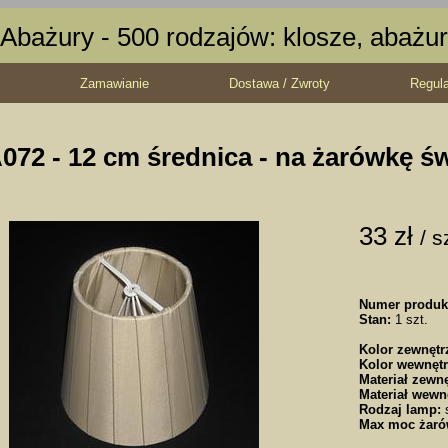
Abażury - 500 rodzajów: klosze, abażur
Zamawianie
Dostawa / Zwroty
Regul
072 - 12 cm średnica - na żarówkę ś
33 zł
/ s
Numer produk
Stan:
1 szt.
Kolor zewnętr
Kolor wewnętr
Materiał zewnę
Materiał wewn
Rodzaj lamp:
s
Max moc żaró