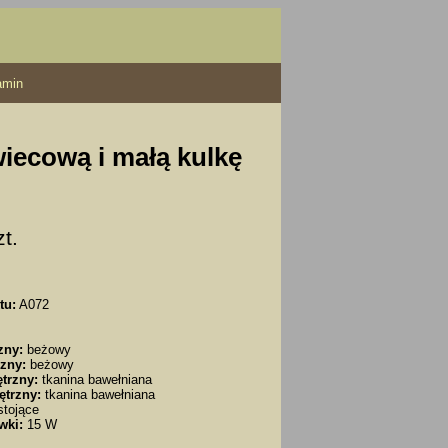
amin
wiecową i małą kulkę
zt.
tu:
A072
zny:
beżowy
zny:
beżowy
trzny:
tkanina bawełniana
ętrzny:
tkanina bawełniana
tojące
wki:
15 W