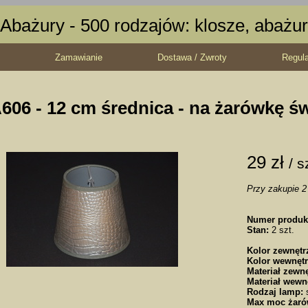
Abażury - 500 rodzajów: klosze, abażur
Zamawianie
Dostawa / Zwroty
Regul
606 - 12 cm średnica - na żarówkę ś
29 zł
/ s
Przy zakupie 2 
Numer produk
Stan:
2 szt.
Kolor zewnętr
Kolor wewnętr
Materiał zewnę
Materiał wewn
Rodzaj lamp:
s
Max moc żaró