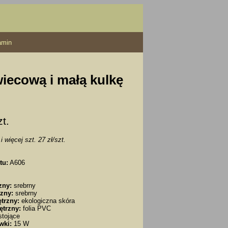
amin
wiecową i małą kulkę
zt.
i więcej szt. 27 zł/szt.
tu:
A606
zny:
srebrny
zny:
srebrny
trzny:
ekologiczna skóra
ętrzny:
folia PVC
tojące
wki:
15 W