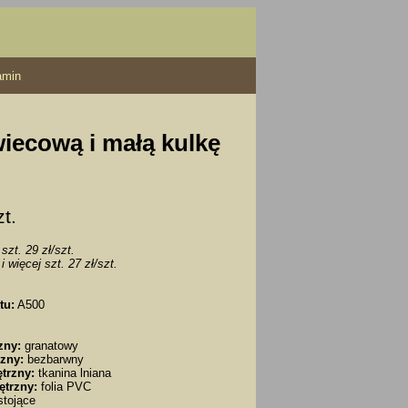
amin
wiecową i małą kulkę
zt.
szt. 29 zł/szt.
i więcej szt. 27 zł/szt.
tu:
A500
zny:
granatowy
zny:
bezbarwny
trzny:
tkanina lniana
ętrzny:
folia PVC
tojące