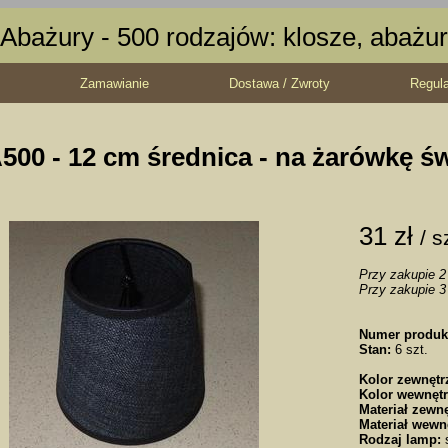
Abażury - 500 rodzajów: klosze, abażur
Zamawianie
Dostawa / Zwroty
Regul
500 - 12 cm średnica - na żarówkę ś
31 zł
/ s
Przy zakupie 2 
Przy zakupie 3 
Numer produk
Stan:
6 szt.
Kolor zewnętr
Kolor wewnętr
Materiał zewnę
Materiał wewn
Rodzaj lamp:
s