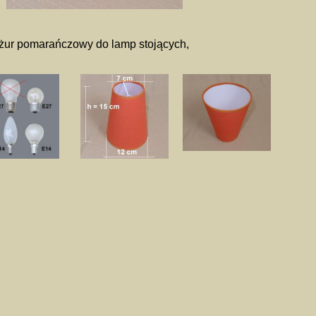
żur pomarańczowy do lamp stojących,