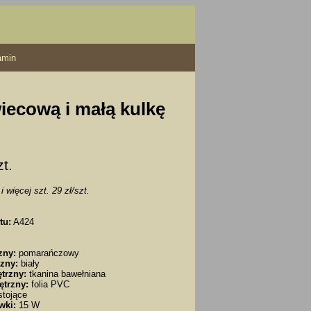
amin
iecową i małą kulkę
zt.
i więcej szt. 29 zł/szt.
tu:
A424
zny:
pomarańczowy
zny:
biały
trzny:
tkanina bawełniana
ętrzny:
folia PVC
tojące
wki:
15 W