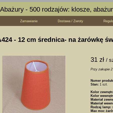
Abażury - 500 rodzajów: klosze, abażur
Zamawianie
Dostawa / Zwroty
Regul
424 - 12 cm średnica- na żarówkę św
31 zł
/ s
Przy zakupie 2 
Numer produk
Stan:
1 szt.
Kolor zewnętr
Kolor wewnętr
Materiał zewnę
Materiał wewn
Rodzaj lamp:
s
Max moc żaró